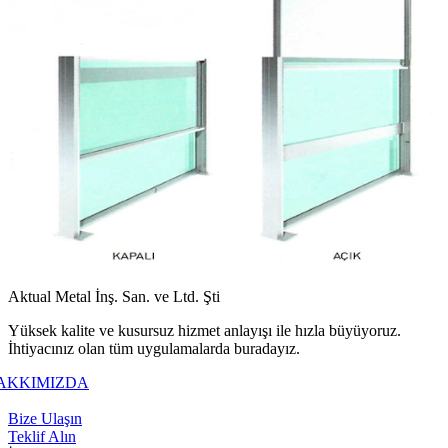
Aktual Metal İnş. San. ve Ltd. Şti
Yüksek kalite ve kusursuz hizmet anlayışı ile hızla büyüyoruz.
İhtiyacınız olan tüm uygulamalarda buradayız.
AKKIMIZDA
+90 216 309 7373
Bize Ulaşın
Teklif Alın