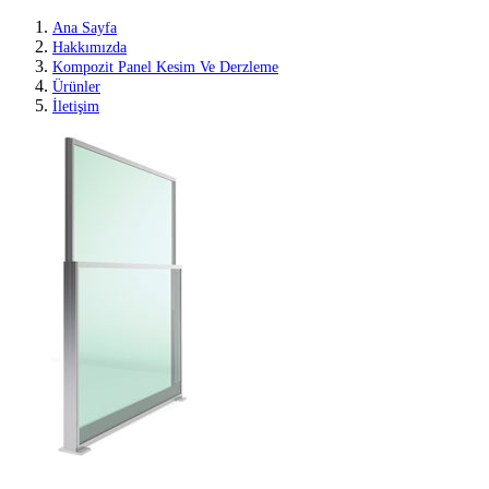
Ana Sayfa
Hakkımızda
Kompozit Panel Kesim Ve Derzleme
Ürünler
İletişim