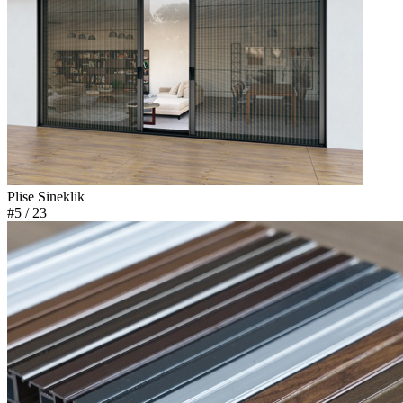
Plise Sineklik
#5
/ 23