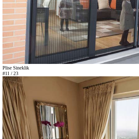
Plise Sineklik
#11
/ 23