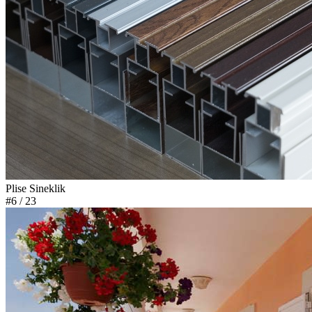
Plise Sineklik
#6
/ 23