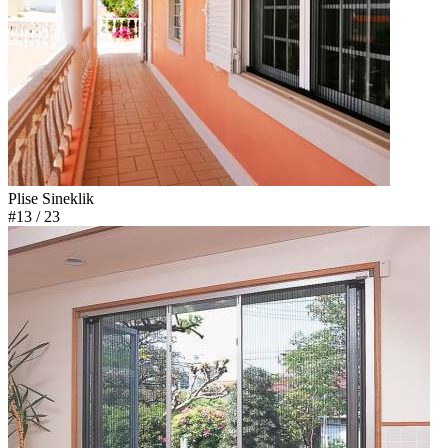
Plise Sineklik
#13
/ 23