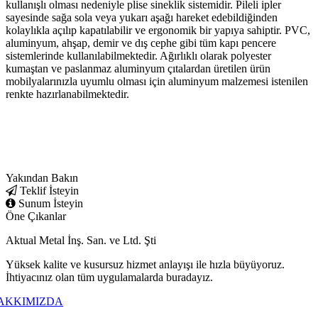
kullanışlı olması nedeniyle plise sineklik sistemidir. Pileli ipler
sayesinde sağa sola veya yukarı aşağı hareket edebildiğinden
kolaylıkla açılıp kapatılabilir ve ergonomik bir yapıya sahiptir. PVC,
aluminyum, ahşap, demir ve dış cephe gibi tüm kapı pencere
sistemlerinde kullanılabilmektedir. Ağırlıklı olarak polyester
kumaştan ve paslanmaz aluminyum çıtalardan üretilen ürün
mobilyalarınızla uyumlu olması için aluminyum malzemesi istenilen
renkte hazırlanabilmektedir.
Yakından Bakın
Teklif İsteyin
Sunum İsteyin
Öne Çıkanlar
Aktual Metal İnş. San. ve Ltd. Şti
Yüksek kalite ve kusursuz hizmet anlayışı ile hızla büyüyoruz.
İhtiyacınız olan tüm uygulamalarda buradayız.
AKKIMIZDA
+90 216 309 7373