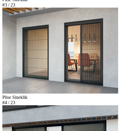
#3
/ 23
Plise Sineklik
#4
/ 23