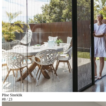
Plise Sineklik
#8
/ 23