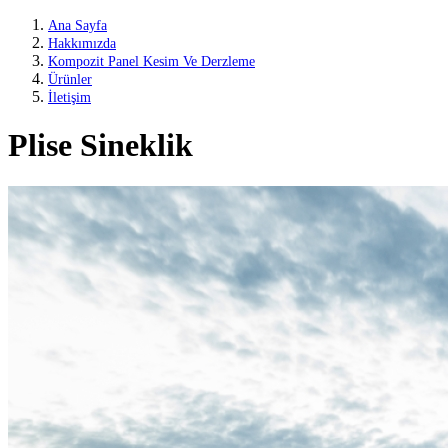
Ana Sayfa
Hakkımızda
Kompozit Panel Kesim Ve Derzleme
Ürünler
İletişim
Plise Sineklik