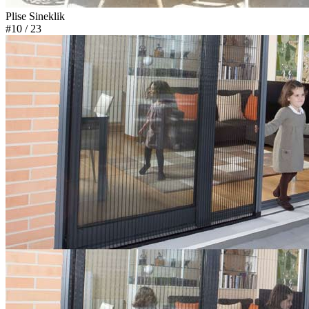
Plise Sineklik
#10
/ 23