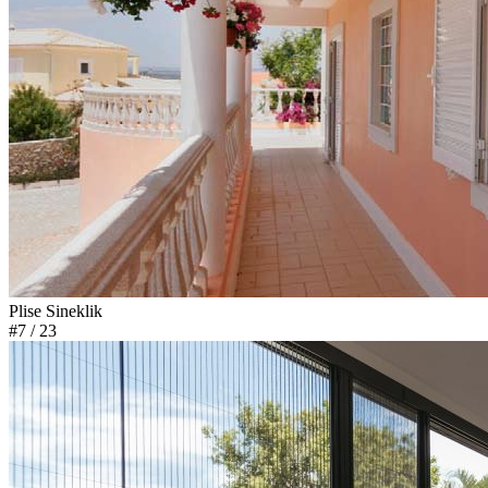
Plise Sineklik
#7
/ 23