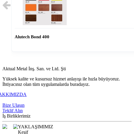
Alutech Bond 400
Aktual Metal İnş. San. ve Ltd. Şti
Yüksek kalite ve kusursuz hizmet anlayışı ile hızla büyüyoruz.
İhtiyacınız olan tüm uygulamalarda buradayız.
AKKIMIZDA
+90 216 309 7373
Bize Ulaşın
Teklif Alın
İş Birliklerimiz
YAKLAŞIMIMIZ
Keşif