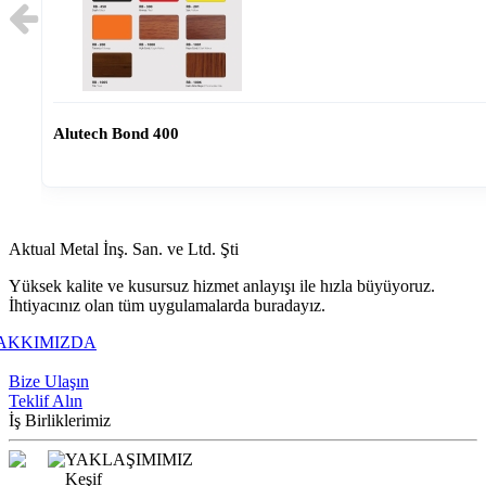
Alutech Bond 400
Aktual Metal İnş. San. ve Ltd. Şti
Yüksek kalite ve kusursuz hizmet anlayışı ile hızla büyüyoruz.
İhtiyacınız olan tüm uygulamalarda buradayız.
AKKIMIZDA
+90 216 309 7373
Bize Ulaşın
Teklif Alın
İş Birliklerimiz
YAKLAŞIMIMIZ
Keşif