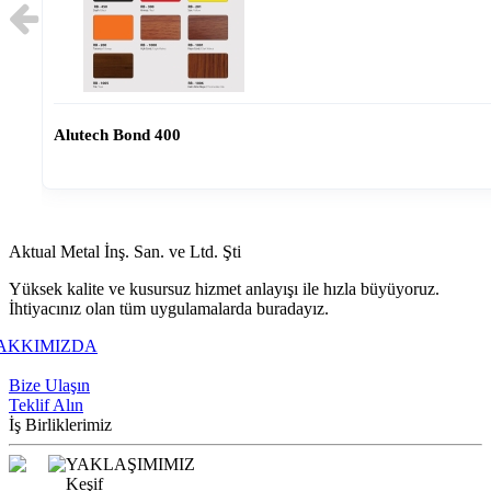
Alutech Bond 400
Aktual Metal İnş. San. ve Ltd. Şti
Yüksek kalite ve kusursuz hizmet anlayışı ile hızla büyüyoruz.
İhtiyacınız olan tüm uygulamalarda buradayız.
AKKIMIZDA
+90 216 309 7373
Bize Ulaşın
Teklif Alın
İş Birliklerimiz
YAKLAŞIMIMIZ
Keşif