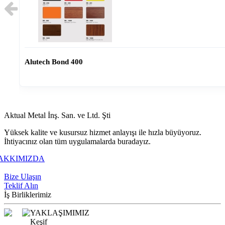
Alutech Bond 400
Aktual Metal İnş. San. ve Ltd. Şti
Yüksek kalite ve kusursuz hizmet anlayışı ile hızla büyüyoruz.
İhtiyacınız olan tüm uygulamalarda buradayız.
AKKIMIZDA
+90 216 309 7373
Bize Ulaşın
Teklif Alın
İş Birliklerimiz
YAKLAŞIMIMIZ
Keşif