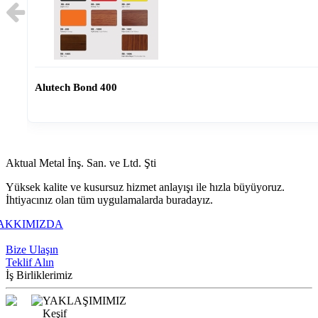
Alutech Bond 400
Aktual Metal İnş. San. ve Ltd. Şti
Yüksek kalite ve kusursuz hizmet anlayışı ile hızla büyüyoruz.
İhtiyacınız olan tüm uygulamalarda buradayız.
AKKIMIZDA
+90 216 309 7373
Bize Ulaşın
Teklif Alın
İş Birliklerimiz
YAKLAŞIMIMIZ
Keşif