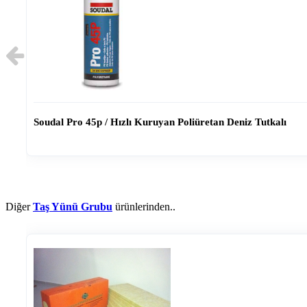
eniz Tutkalı
Soudal Acryrub Flexı
Diğer
Taş Yünü Grubu
ürünlerinden..