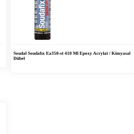
lat / Kimyasal
Soudal Gun&foam Cleaner Pu Köpük Temizle