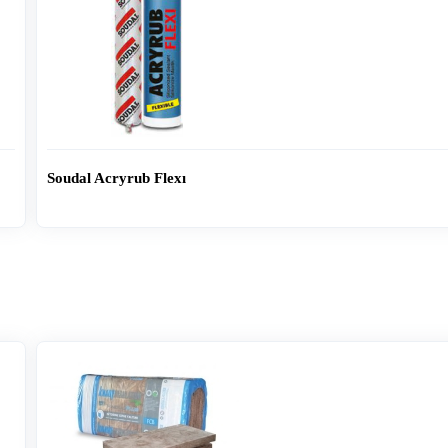
Soudal Soudafıx Ea350-st 410 Ml Epoxy Acry
Dübel