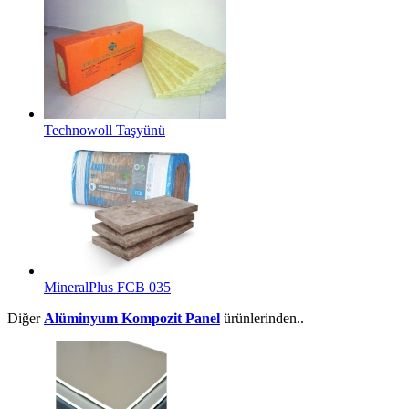
Technowoll Taşyünü
MineralPlus FCB 035
Diğer
Alüminyum Kompozit Panel
ürünlerinden..