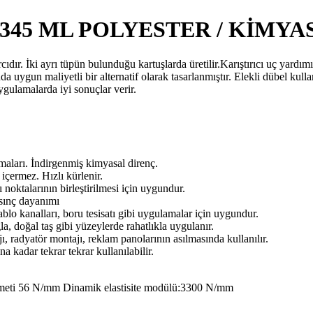
 345 ML POLYESTER / KİMYA
rcıdır. İki ayrı tüpün bulunduğu kartuşlarda üretilir.Karıştırıcı uç yardım
da uygun maliyetli bir alternatif olarak tasarlanmıştır. Elekli dübel kul
ygulamalarda iyi sonuçlar verir.
amaları. İndirgenmiş kimyasal direnç.
içermez. Hızlı kürlenir.
oktalarının birleştirilmesi için uygundur.
sınç dayanımı
ablo kanalları, boru tesisatı gibi uygulamalar için uygundur.
la, doğal taş gibi yüzeylerde rahatlıkla uygulanır.
ı, radyatör montajı, reklam panolarının asılmasında kullanılır.
 kadar tekrar tekrar kullanılabilir.
eti 56 N/mm Dinamik elastisite modülü:3300 N/mm