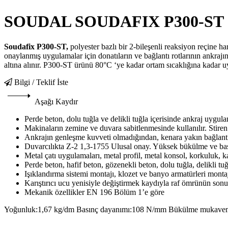
SOUDAL SOUDAFIX P300-ST
Soudafix P300-ST,
polyester bazlı bir 2-bileşenli reaksiyon reçine ha
onaylanmış uygulamalar için donatıların ve bağlantı rotlarının ankrajın
altına alınır. P300-ST ürünü 80°C ‘ye kadar ortam sıcaklığına kadar u
Bilgi / Teklif İste
Aşağı Kaydır
Perde beton, dolu tuğla ve delikli tuğla içerisinde ankraj uygul
Makinaların zemine ve duvara sabitlenmesinde kullanılır. Stiren 
Ankrajın genleşme kuvveti olmadığından, kenara yakın bağlantı n
Duvarcılıkta Z-2 1,3-1755 Ulusal onay. Yüksek bükülme ve ba
Metal çatı uygulamaları, metal profil, metal konsol, korkuluk, k
Perde beton, hafif beton, gözenekli beton, dolu tuğla, delikli tuğ
Işıklandırma sistemi montajı, klozet ve banyo armatürleri montaj
Karıştırıcı ucu yenisiyle değiştirmek kaydıyla raf ömrünün sonuna
Mekanik özellikler EN 196 Bölüm 1’e göre
Yoğunluk:1,67 kg/dm Basınç dayanımı:108 N/mm Bükülme mukavem